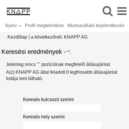
Nyelv
Profil megtekintése
Munkavállaló bejelentkezés
(aktuális
Kezdőlap
|
a következőnél: KNAPP AG
oldal)
Keresési eredmények -
"".
Jelenleg nincs "
" pozíciónak megfelelő állásajánlat.
A(z) KNAPP AG által feladott 0 legfrissebb állásajánlat
listája lent látható.
Keresés kulcsszó szerint
Keresés hely szerint