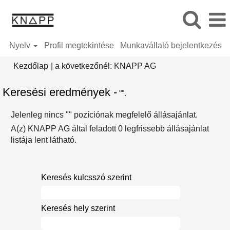
Nyelv
Profil megtekintése
Munkavállaló bejelentkezés
(aktuális
Kezdőlap
|
a következőnél: KNAPP AG
oldal)
Keresési eredmények -
"".
Jelenleg nincs "
" pozíciónak megfelelő állásajánlat.
A(z) KNAPP AG által feladott 0 legfrissebb állásajánlat
listája lent látható.
Keresés kulcsszó szerint
Keresés hely szerint